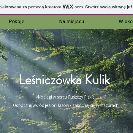
projektowana za pomocą kreatora
.com
. Stwórz swoją witrynę już
Pokoje
Na miejscu
W oko
Leśniczówka Kulik
Noclegi w sercu Puszczy Piskiej
Odpocznij wśród jezior i lasów - zakochaj się w Mazurach!