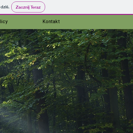
 dziś.
Zacznij Teraz
licy
Kontakt