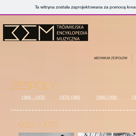
Ta witryna została zaprojektowana za pomocą kre
ARCHIWUM ZESPOŁÓW
ZESPOŁY
1960 - 1970
1970-1980
1980-1990
1
1960 - 1970